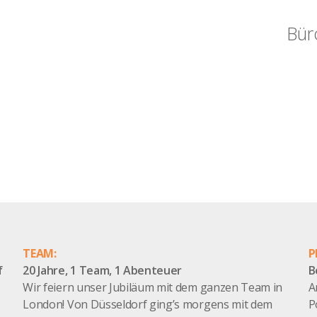
Bür
TEAM:
P
f
20 Jahre, 1 Team, 1 Abenteuer
B
Wir feiern unser Jubiläum mit dem ganzen Team in
A
London! Von Düsseldorf ging’s morgens mit dem
P