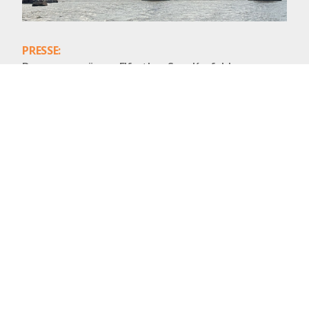
PRESSE:
Bewegungsräume Elfrather See, Krefeld
Am 17. und 18.01.2026 berichteten die Rheinische
Post und die Westdeutsche Zeitung über unser
aktuelles Projekt, das wir für die Stadt Krefeld
realisieren dürfen: Die...
MEHR